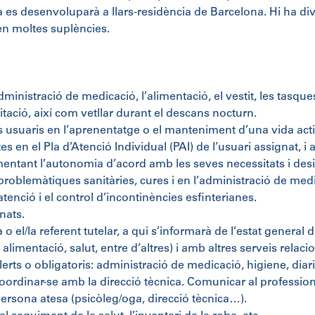
a es desenvoluparà a llars-residència de Barcelona. Hi ha di
xen moltes suplències.
dministració de medicació, l’alimentació, el vestit, les tasques
itació, així com vetllar durant el descans nocturn.
s usuaris en l’aprenentatge o el manteniment d’una vida acti
tes en el Pla d’Atenció Individual (PAI) de l’usuari assignat, 
omentant l’autonomia d’acord amb les seves necessitats i desi
problemàtiques sanitàries, cures i en l’administració de med
atenció i el control d’incontinències esfinterianes.
nats.
o el/la referent tutelar, a qui s’informarà de l’estat general d
limentació, salut, entre d’altres) i amb altres serveis relacio
lerts o obligatoris: administració de medicació, higiene, diari 
oordinar-se amb la direcció tècnica. Comunicar al professio
 persona atesa (psicòleg/oga, direcció tècnica…).