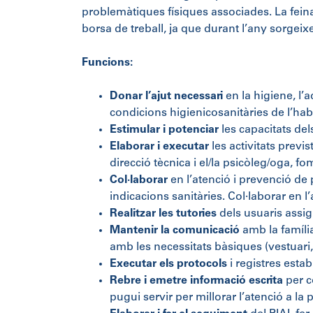
problemàtiques físiques associades. La fein
borsa de treball, ja que durant l’any sorgei
Funcions:
Donar l’ajut necessari
en la higiene, l’a
condicions higienicosanitàries de l’hab
Estimular i potenciar
les capacitats del
Elaborar i executar
les activitats previs
direcció tècnica i el/la psicòleg/oga, f
Col·laborar
en l’atenció i prevenció de 
indicacions sanitàries. Col·laborar en l’
Realitzar les tutories
dels usuaris assig
Mantenir la comunicació
amb la família 
amb les necessitats bàsiques (vestuari, a
Executar els protocols
i registres estab
Rebre i emetre informació escrita
per c
pugui servir per millorar l’atenció a la