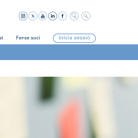
Inicia sessió
at
Fer-se soci