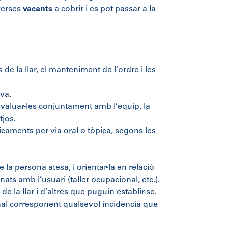
verses
vacants
a cobrir i es pot passar a la
 de la llar, el manteniment de l’ordre i les
va.
i avaluar-les conjuntament amb l’equip, la
tjos.
icaments per via oral o tòpica, segons les
e la persona atesa, i orientar-la en relació
nats amb l’usuari (taller ocupacional, etc.).
de la llar i d’altres que puguin establir-se.
nal corresponent qualsevol incidència que