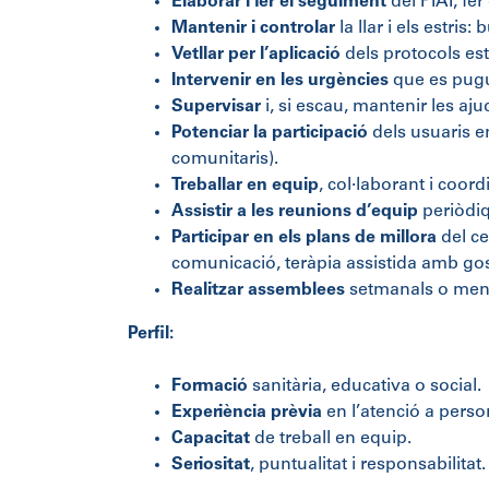
Elaborar i fer el seguiment
del PIAI, fer
Mantenir i controlar
la llar i els estris
Vetllar per l’aplicació
dels protocols est
Intervenir en les urgències
que es pugu
Supervisar
i, si escau, mantenir les aj
Potenciar la participació
dels usuaris en
comunitaris).
Treballar en equip
, col·laborant i coor
Assistir a les reunions d’equip
periòdiqu
Participar en els plans de millora
del ce
comunicació, teràpia assistida amb go
Realitzar assemblees
setmanals o mensu
Perfil:
Formació
sanitària, educativa o social.
Experiència prèvia
en l’atenció a perso
Capacitat
de treball en equip.
Seriositat
, puntualitat i responsabilitat.