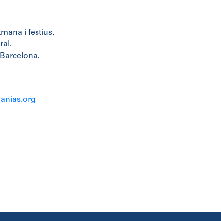
tmana i festius.
al.
 Barcelona.
anias.org