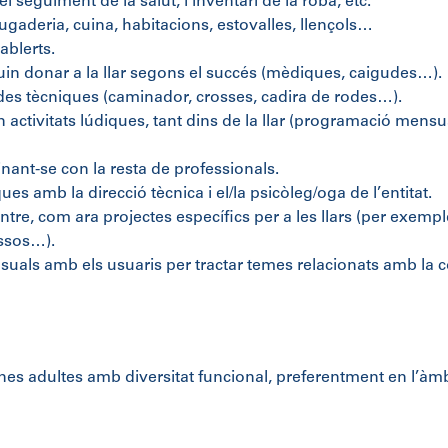
 el seguiment de la salut, l’inventari de la roba, etc.
: bugaderia, cuina, habitacions, estovalles, llençols…
ablerts.
in donar a la llar segons el succés (mèdiques, caigudes…).
udes tècniques (caminador, crosses, cadira de rodes…).
 activitats lúdiques, tant dins de la llar (programació mensua
dinant-se con la resta de professionals.
es amb la direcció tècnica i el/la psicòleg/oga de l’entitat.
ntre, com ara projectes específics per a les llars (per exemp
ssos…).
als amb els usuaris per tractar temes relacionats amb la co
nes adultes amb diversitat funcional, preferentment en l’àmbi