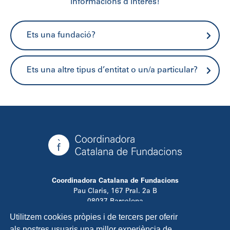
informacions d’interès!
Ets una fundació?
Ets una altre tipus d’entitat o un/a particular?
Coordinadora Catalana de Fundacions
Pau Claris, 167 Pral. 2a B
08037 Barcelona
T. 934 881 480
Utilitzem cookies pròpies i de tercers per oferir
info@ccfundacions.cat
als nostres usuaris una millor experiència de