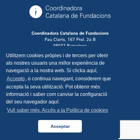
Coordinadora Catalana de Fundacions
Pau Claris, 167 Pral. 2a B
08037 Barcelona
T. 934 881 480
Utilitzem cookies pròpies i de tercers per oferir
info@ccfundacions.cat
als nostres usuaris una millor experiència de
navegació a la nostra web. Si clicka aquí,
Accepto
, o continua navegant, considerem que
accepta la seva utilització. Pot obtenir més
Contacta
informació i saber com canviar la configuració
Avís legal
del seu navegador aquí:
Política de privadesa
Vull saber més. Accés a la Política de cookies
Política de cookies
Disseny i programació:
TipTop Learning
Acceptar