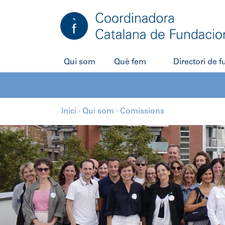
Qui som
Què fem
Directori de 
Inici
·
Qui som
·
Comissions