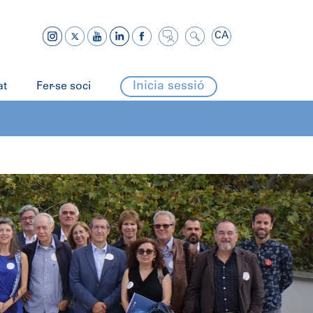
CA
Inicia sessió
at
Fer-se soci