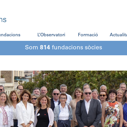
fundacions
L’Observatori
Formació
Actualit
Som
814
fundacions sòcies