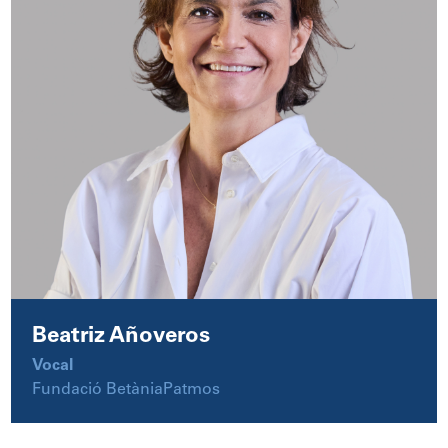
Beatriz Añoveros
Vocal
Fundació BetàniaPatmos