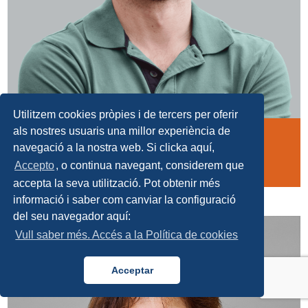
Utilitzem cookies pròpies i de tercers per oferir
als nostres usuaris una millor experiència de
Carles Massot
navegació a la nostra web. Si clicka aquí,
Comunitat CCF
Accepto
, o continua navegant, considerem que
accepta la seva utilització. Pot obtenir més
informació i saber com canviar la configuració
del seu navegador aquí:
Vull saber més. Accés a la Política de cookies
Acceptar