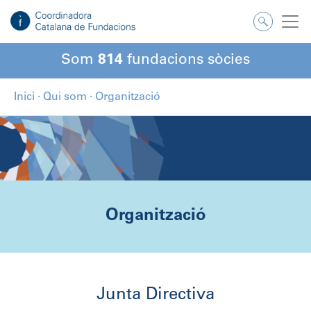
Som
814
fundacions sòcies
Inici
·
Qui som
·
Organització
Organització
Junta Directiva