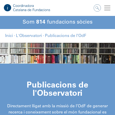
Som
814
fundacions sòcies
Inici
·
L'Observatori
·
Publicacions de l’OdF
Publicacions de
l'Observatori
Directament lligat amb la missió de l’OdF de generar
recerca i coneixement sobre el món fundacional es