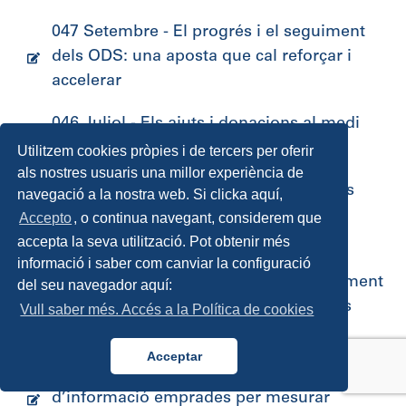
047 Setembre - El progrés i el seguiment
dels ODS: una aposta que cal reforçar i
accelerar
046 Juliol - Els ajuts i donacions al medi
ambient de les fundacions europees
Utilitzem cookies pròpies i de tercers per oferir
als nostres usuaris una millor experiència de
045 Maig - Territoris de l’Estat amb més
navegació a la nostra web. Si clicka aquí,
persones treballadores a fundacions
Accepto
, o continua navegant, considerem que
accepta la seva utilització. Pot obtenir més
044 Març - Dones, comunitats locals i
informació i saber com canviar la configuració
filantropia global: la Xarxa de Finançament
del seu navegador aquí:
de les dones als Estats Units (Women’s
Vull saber més. Accés a la Política de cookies
Funding Network)
Acceptar
043 Gener - Ús i utilitat de les fonts
d’informació emprades per mesurar