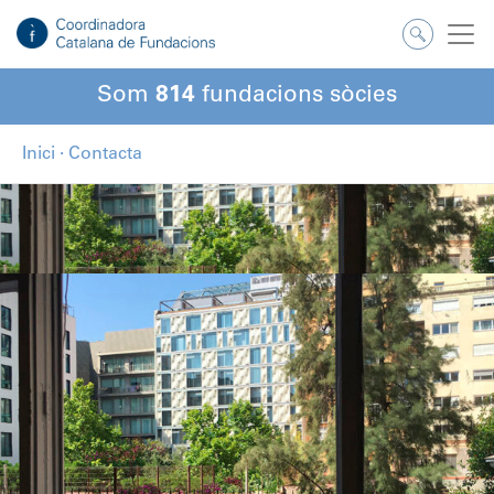
Som
814
fundacions sòcies
Inici
·
Contacta