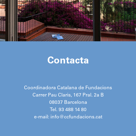
Contacta
Coordinadora Catalana de Fundacions
Carrer Pau Claris, 167 Pral. 2a B
08037 Barcelona
Tel. 93 488 14 80
e-mail: info@ccfundacions.cat