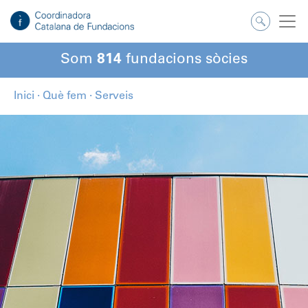
Som
814
fundacions sòcies
Inici
·
Què fem
·
Serveis