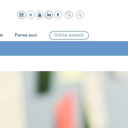
Inicia sessió
at
Fer-se soci