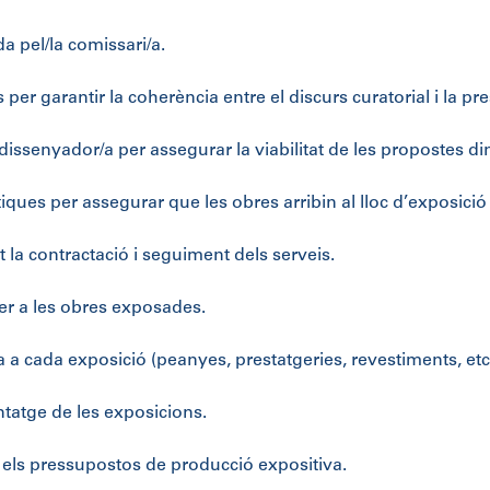
a pel/la comissari/a.
er garantir la coherència entre el discurs curatorial i la pres
 dissenyador/a per assegurar la viabilitat de les propostes din
ístiques per assegurar que les obres arribin al lloc d’exposici
t la contractació i seguiment dels serveis.
er a les obres exposades.
 a cada exposició (peanyes, prestatgeries, revestiments, etc.
ntatge de les exposicions.
zar els pressupostos de producció expositiva.