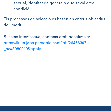
sexual, identitat de gènere o qualsevol altra
condició.
Els processos de selecció es basen en criteris objectius i
de mèrit.
Si estàs interessat/a, contacta amb nosaltres a:
https://lluita.jobs.personio.com/job/2645630?
_pc=3080910&apply