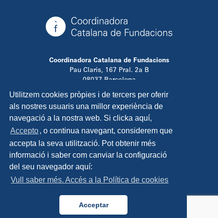
Coordinadora Catalana de Fundacions
Pau Claris, 167 Pral. 2a B
08037 Barcelona
T. 934 881 480
Utilitzem cookies pròpies i de tercers per oferir
info@ccfundacions.cat
als nostres usuaris una millor experiència de
navegació a la nostra web. Si clicka aquí,
Accepto
, o continua navegant, considerem que
accepta la seva utilització. Pot obtenir més
Contacta
informació i saber com canviar la configuració
Avís legal
del seu navegador aquí:
Política de privadesa
Vull saber més. Accés a la Política de cookies
Política de cookies
Disseny i programació:
TipTop Learning
Acceptar