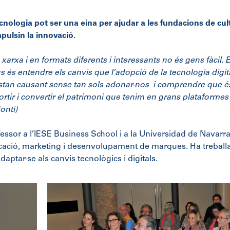
cnologia pot ser una eina per ajudar a les fundacions de cul
mpulsin la innovació
.
xarxa i en formats diferents i interessants no és gens fàcil. E
s és entendre els canvis que l’adopció de la tecnologia digit
s estan causant sense tan sols adonar-nos i comprendre que é
rtir i convertir el patrimoni que tenim en grans plataformes
onti)
ofessor a l’IESE Business School i a la Universidad de Navarra
icació, marketing i desenvolupament de marques. Ha treball
aptar-se als canvis tecnològics i digitals.