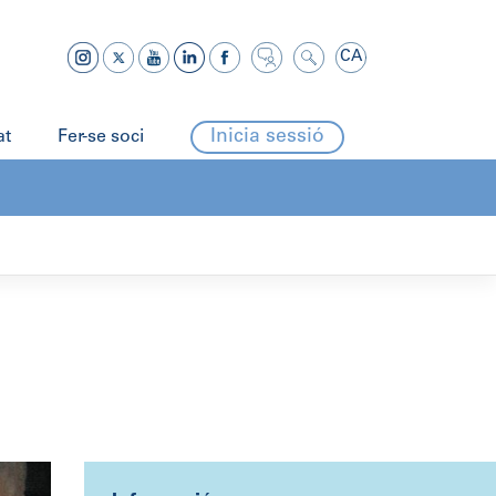
CA
Inicia sessió
at
Fer-se soci