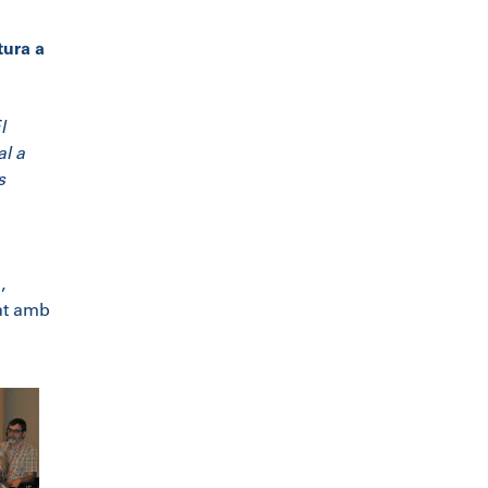
tura a
l
al a
s
,
at amb