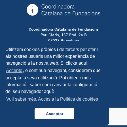
Coordinadora Catalana de Fundacions
Pau Claris, 167 Pral. 2a B
08037 Barcelona
T. 934 881 480
Utilitzem cookies pròpies i de tercers per oferir
info@ccfundacions.cat
als nostres usuaris una millor experiència de
navegació a la nostra web. Si clicka aquí,
Accepto
, o continua navegant, considerem que
accepta la seva utilització. Pot obtenir més
Contacta
informació i saber com canviar la configuració
Avís legal
del seu navegador aquí:
Política de privadesa
Vull saber més. Accés a la Política de cookies
Política de cookies
Disseny i programació:
TipTop Learning
Acceptar