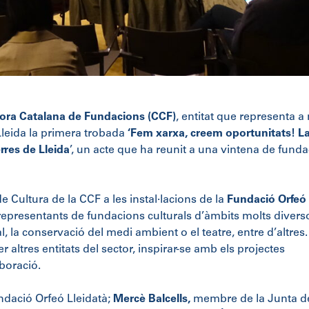
ora Catalana de Fundacions (CCF)
, entitat que representa a
Lleida la primera trobada
‘Fem xarxa, creem oportunitats! L
rres de Lleida
’, un acte que ha reunit a una vintena de fund
 Cultura de la CCF a les instal·lacions de la
Fundació Orfeó
representants de fundacions culturals d’àmbits molts divers
al, la conservació del medi ambient o el teatre, entre d’altres.
r altres entitats del sector, inspirar-se amb els projectes
aboració.
undació Orfeó Lleidatà;
Mercè Balcells,
membre de la Junta de