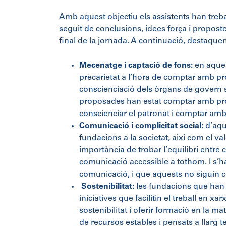
Amb aquest objectiu els assistents han treba
seguit de conclusions, idees força i proposte
final de la jornada. A continuació, destaqu
Mecenatge i captació de fons:
en aques
precarietat a l’hora de comptar amb pro
conscienciació dels òrgans de govern so
proposades han estat comptar amb profes
conscienciar el patronat i comptar amb 
Comunicació i complicitat social:
d’aqu
fundacions a la societat, així com el va
importància de trobar l’equilibri entre c
comunicació accessible a tothom. I s’ha
comunicació, i que aquests no siguin c
Sostenibilitat:
les fundacions que han f
iniciatives que facilitin el treball en x
sostenibilitat i oferir formació en la m
de recursos estables i pensats a llarg 