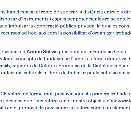
ns han destacat el repte de superar la distància entre els dif
 disposar d’instruments i espais per potenciar les relacions. 
tat d’impulsar la cooperació público-privada, la qual es cons
recursos ad hoc, així com la possibilitat d’organitzar trobad
ticipació d’
Antoni Soliva
, president de la Fundació Orfeó
lor el concepte de fundació en l’àmbit cultural i donar visibi
Bosch
, regidora de Cultura i Promoció de la Ciutat de la Paeri
fundacions culturals a l’hora de treballar per la cohesió social
 CCF, valora de forma molt positiva aquesta primera trobada d
a i destaca que “ens reforça en el nostre objectiu d’afavorir l
t i en el propòsit de posicionar la cultura com a un element