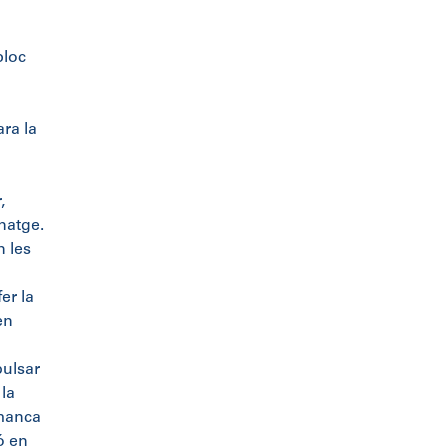
bloc
ara la
,
natge.
n les
er la
en
pulsar
 la
 manca
ó en