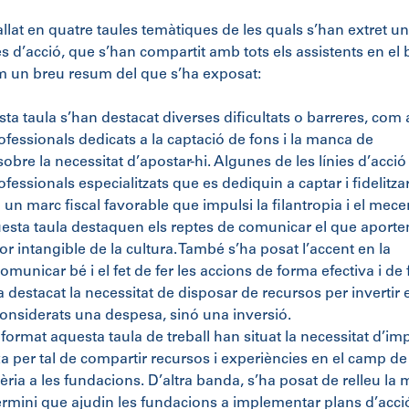
llat en quatre taules temàtiques de les quals s’han extret un
s d’acció, que s’han compartit amb tots els assistents en el 
em un breu resum del que s’ha exposat:
ta taula s’han destacat diverses dificultats o barreres, com 
fessionals dedicats a la captació de fons i la manca de
bre la necessitat d’apostar-hi. Algunes de les línies d’acció
sionals especialitzats que es dediquin a captar i fidelitzar
un marc fiscal favorable que impulsi la filantropia i el mece
esta taula destaquen els reptes de comunicar el que aporte
lor intangible de la cultura. També s’ha posat l’accent en la
omunicar bé i el fet de fer les accions de forma efectiva i de f
 destacat la necessitat de disposar de recursos per invertir 
onsiderats una despesa, sinó una inversió.
ormat aquesta taula de treball han situat la necessitat d’im
arxa per tal de compartir recursos i experiències en el camp de
atèria a les fundacions. D’altra banda, s’ha posat de relleu la
termini que ajudin les fundacions a implementar plans d’acci