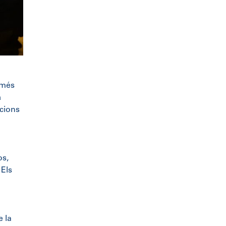
 més
a
acions
os,
 Els
 la