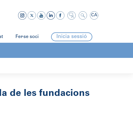
CA
Inicia sessió
at
Fer-se soci
da de les fundacions