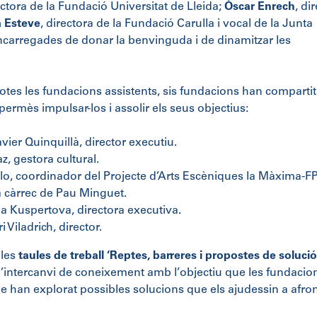
tora de la Fundació Universitat de Lleida;
Òscar Enrech
, di
 Esteve
, directora de la Fundació Carulla i vocal de la Junta
encarregades de donar la benvinguda i de dinamitzar les
otes les fundacions assistents, sis fundacions han compartit
permès impulsar-los i assolir els seus objectius:
avier Quinquillà, director executiu.
z, gestora cultural.
lo, coordinador del Projecte d’Arts Escèniques la Màxima-FP
a càrrec de Pau Minguet.
ia Kuspertova, directora executiva.
i Viladrich, director.
 les
taules de treball ‘Reptes, barreres i propostes de solució
 l’intercanvi de coneixement amb l’objectiu que les fundacio
que han explorat possibles solucions que els ajudessin a afro