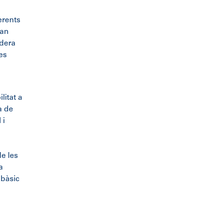
erents
Han
idera
es
litat a
a de
 i
e les
a
 bàsic