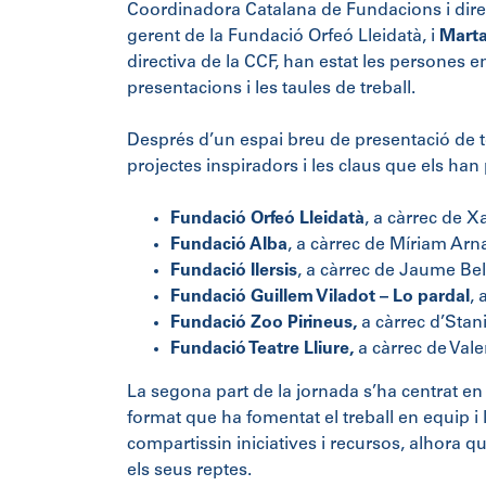
Coordinadora Catalana de Fundacions i direc
gerent de la Fundació Orfeó Lleidatà, i
Marta
directiva de la CCF, han estat les persones 
presentacions i les taules de treball.
Després d’un espai breu de presentació de t
projectes inspiradors i les claus que els han 
Fundació Orfeó Lleidatà
, a càrrec de X
Fundació Alba
, a càrrec de Míriam Arna
Fundació Ilersis
, a càrrec de Jaume Bel
Fundació Guillem Viladot – Lo pardal
, 
Fundació Zoo Pirineus,
a càrrec d’Stan
Fundació Teatre Lliure,
a càrrec de Valer
La segona part de la jornada s’ha centrat en
format que ha fomentat el treball en equip i
compartissin iniciatives i recursos, alhora 
els seus reptes.