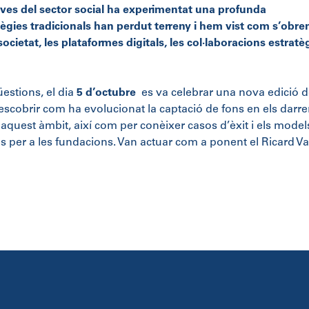
tives del sector social ha experimentat una profunda
tègies tradicionals han perdut terreny i hem vist com s’obre
societat, les plataformes digitals, les col·laboracions estrat
üestions, el dia
5 d’octubre
es va celebrar una nova edició d
escobrir com ha evolucionat la captació de fons en els darre
 aquest àmbit, així com per conèixer casos d’èxit i els mode
os per a les fundacions. Van actuar com a ponent el Ricard Vall