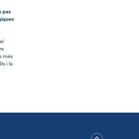
n pas
ègiques
el
rs
ls més
s i la