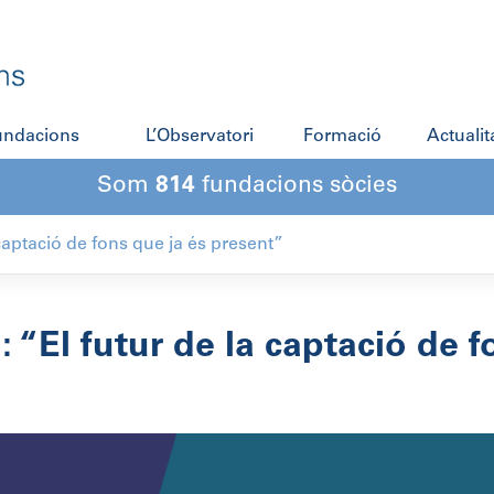
fundacions
L’Observatori
Formació
Actualit
Som
814
fundacions sòcies
 captació de fons que ja és present”
: “El futur de la captació de 