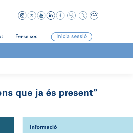
CA
Inicia sessió
at
Fer-se soci
fons que ja és present”
Informació