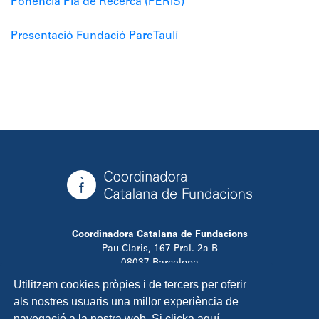
Ponència Pla de Recerca (PERIS)
Presentació Fundació Parc Taulí
Coordinadora Catalana de Fundacions
Pau Claris, 167 Pral. 2a B
08037 Barcelona
T. 934 881 480
Utilitzem cookies pròpies i de tercers per oferir
info@ccfundacions.cat
als nostres usuaris una millor experiència de
navegació a la nostra web. Si clicka aquí,