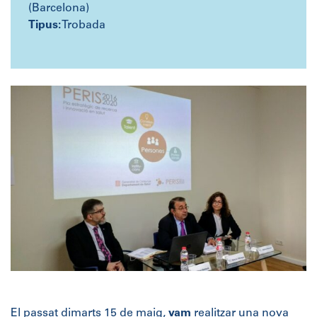
(Barcelona)
Tipus:
Trobada
El passat dimarts 15 de maig,
vam
realitzar una nova