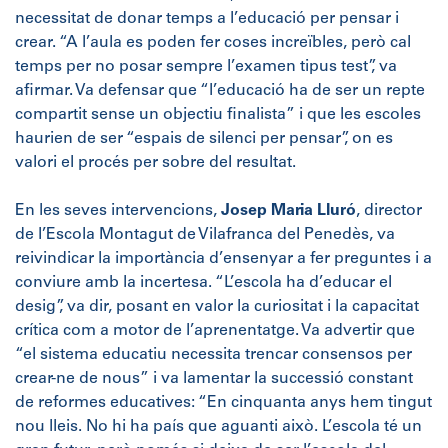
necessitat de donar temps a l’educació per pensar i
crear. “A l’aula es poden fer coses increïbles, però cal
temps per no posar sempre l’examen tipus test”, va
afirmar. Va defensar que “l’educació ha de ser un repte
compartit sense un objectiu finalista” i que les escoles
haurien de ser “espais de silenci per pensar”, on es
valori el procés per sobre del resultat.
En les seves intervencions,
Josep Maria Lluró
, director
de l’Escola Montagut de Vilafranca del Penedès, va
reivindicar la importància d’ensenyar a fer preguntes i a
conviure amb la incertesa. “L’escola ha d’educar el
desig”, va dir, posant en valor la curiositat i la capacitat
crítica com a motor de l’aprenentatge. Va advertir que
“el sistema educatiu necessita trencar consensos per
crear-ne de nous” i va lamentar la successió constant
de reformes educatives: “En cinquanta anys hem tingut
nou lleis. No hi ha país que aguanti això. L’escola té un