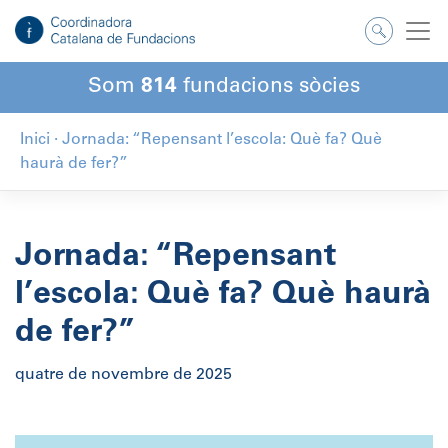
Salta
al
contingut
Som
814
fundacions sòcies
Inici
·
Jornada: “Repensant l’escola: Què fa? Què
haurà de fer?”
Jornada: “Repensant
l’escola: Què fa? Què haurà
de fer?”
quatre de novembre de 2025