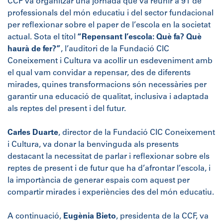
CCF va organitzar una jornada que va reunir a 91 de
professionals del món educatiu i del sector fundacional
per reflexionar sobre el paper de l’escola en la societat
actual. Sota el títol
“Repensant l’escola: Què fa? Què
haurà de fer?”
, l’auditori de la Fundació CIC
Coneixement i Cultura va acollir un esdeveniment amb
el qual vam convidar a repensar, des de diferents
mirades, quines transformacions són necessàries per
garantir una educació de qualitat, inclusiva i adaptada
als reptes del present i del futur.
Carles Duarte
, director de la Fundació CIC Coneixement
i Cultura, va donar la benvinguda als presents
destacant la necessitat de parlar i reflexionar sobre els
reptes de present i de futur que ha d’afrontar l’escola, i
la importància de generar espais com aquest per
compartir mirades i experiències des del món educatiu.
A continuació,
Eugènia Bieto
, presidenta de la CCF, va