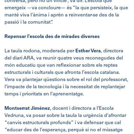
conversa, però no un vincle”, va dir. L’escola que
emergeix —va concloure— és “la que persisteix, la que
manté viva l’ànima i aprèn a reinventar-se des de la
passió i la comunitat”.
Repensar l’escola des de mirades diverses
La taula rodona, moderada per
Esther Vera
, directora
del diari ARA, va reunir quatre veus reconegudes del
món educatiu que van reflexionar sobre els reptes
estructurals i culturals que afronta l’escola catalana.
Vera va plantejar qüestions sobre el rol del professorat,
l’impacte de la tecnologia i la necessitat de replantejar
temps i prioritats en l’aprenentatge.
Montserrat Jiménez
, docent i directora a l’Escola
Vedruna, va posar sobre la taula la urgència d’afrontar
“canvis estructurals profunds” i va defensar que cal
“educar des de l’esperança, perquè si no el missatge