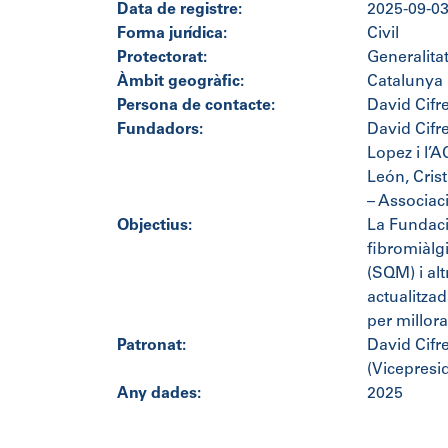
Data de registre:
2025-09-0
Forma jurídica:
Civil
Protectorat:
Generalita
Àmbit geogràfic:
Catalunya
Persona de contacte:
David Cifr
Fundadors:
David Cifr
Lopez i l’
León, Cris
– Associaci
Objectius:
La Fundació
fibromiàlgi
(SQM) i al
actualitzad
per millora
Patronat:
David Cifr
(Vicepresi
Any dades:
2025