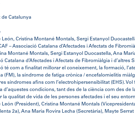
3
t de Catalunya
e
e León, Cristina Montané Montals, Sergi Estanyol Duocastell
ACAF – Associació Catalana d’Afectades i Afectats de Fibromià
tina Montané Montals, Sergi Estanyol Duocastella, Ana Maria
ó Catalana d’Afectades i Afectats de Fibromiàlgia i d’altres 
 té com a finalitat millorar el coneixement, la formació, l’aten
a (FM), la síndrome de fatiga crònica / encefalomielitis miàlg
tres síndromes afins com l’electrohipersensibilitat (EHS). 
a d’aquestes condicions, tant des de la ciència com des de la 
r la qualitat de vida de les persones afectades i el seu entorn
e León (President), Cristina Montané Montals (Vicepresidenta
denta 2a), Ana Maria Rovira Lecha (Secretària), Mayte Serrat