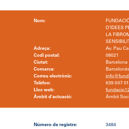
Nom:
FUNDACIÓ
D’IDEES P
LA FIBROM
SENSIBILI
Adreça:
Av. Pau Cas
Codi postal:
08021
Ciutat:
Barcelona
Comarca:
Barcelonè
Correu electrònic:
info@fund
Telèfon:
639 007 01
Lloc web:
fundacio1
Àmbit d'actuació:
Àmbit Socia
Número de registre:
3484