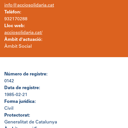
info@acciosolidaria.cat
Telèfon:
932170288
Lloc web:
acciosolidaria.cat/
Àmbit d'actuació:
Àmbit Social
Número de registre:
0142
Data de registre:
1985-02-21
Forma jurídica:
Civil
Protectorat:
Generalitat de Catalunya