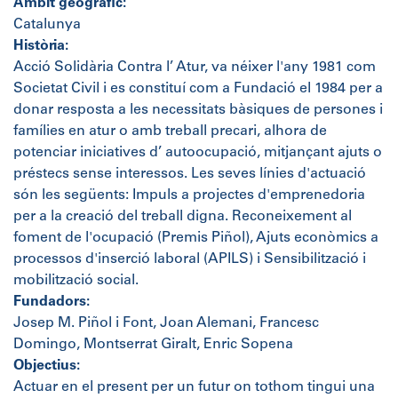
Àmbit geogràfic:
Catalunya
Història:
Acció Solidària Contra l’ Atur, va néixer l'any 1981 com
Societat Civil i es constituí com a Fundació el 1984 per a
donar resposta a les necessitats bàsiques de persones i
famílies en atur o amb treball precari, alhora de
potenciar iniciatives d’ autoocupació, mitjançant ajuts o
préstecs sense interessos. Les seves línies d'actuació
són les següents: Impuls a projectes d'emprenedoria
per a la creació del treball digna. Reconeixement al
foment de l'ocupació (Premis Piñol), Ajuts econòmics a
processos d'inserció laboral (APILS) i Sensibilització i
mobilització social.
Fundadors:
Josep M. Piñol i Font, Joan Alemani, Francesc
Domingo, Montserrat Giralt, Enric Sopena
Objectius:
Actuar en el present per un futur on tothom tingui una