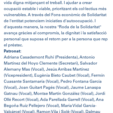
vida digna mitjançant el treball. I ajudar a crear
ocupació estable i viable, prioritzant els col·lectius més
vulnerables. A través del Fons econòmic de Solidaritat
de l'entitat potenciem iniciaties d'autoocupació. I
d'aquesta manera, la nostra "Roda de la Solidaritat"
avança gràcies al compromís, la dignitat i la satisfacció
personal que suposa el retorn per a la persona que rep
el préstec.
Patronat:
Adriana Casademont Ruhí (Presidenta), Antonio
Martínez del Hoyo Clemente (Secretari), Salvador
Alemany Mas (Vocal), Jesús Arribas Martínez
(Vicepresident), Eugènia Bieto Caubet (Vocal), Fermín
Cuasante Santamaría (Vocal), Pedro Fontana García
(Vocal), Joan Guitart Pagés (Vocal), Jaume Lanaspa
Gatnau (Vocal), Montse Martín González (Vocal), Jordi
Ollé Recort (Vocal), Ada Parellada Garrell (Vocal), Ana
Begoña Ruiz Pellejero (Vocal), Maria Vidal García-
Valcárcel (Vocal), Ramon Vila i Solé (Vocal), Dalmau