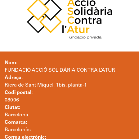
Nom:
FUNDACIÓ ACCIÓ SOLIDÀRIA CONTRA L’ATUR
Adreça:
Riera de Sant Miquel, 1bis, planta-1
Codi postal:
08006
Ciutat:
Barcelona
Comarca:
Barcelonès
Correu electrònic: