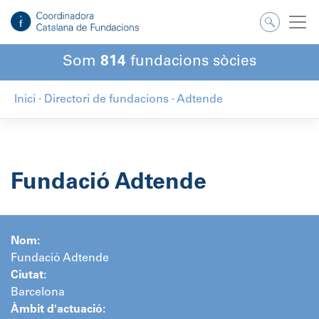
Salta
al
contingut
Som
814
fundacions sòcies
Inici
·
Directori de fundacions
·
Adtende
Fundació Adtende
Nom:
Fundació Adtende
Ciutat:
Barcelona
Àmbit d'actuació: