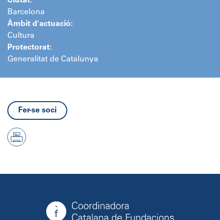
Ciutat:
Barcelona
Àmbit d'actuació:
Cultura
Protectorat:
Generalitat de Catalunya
Fer-se soci