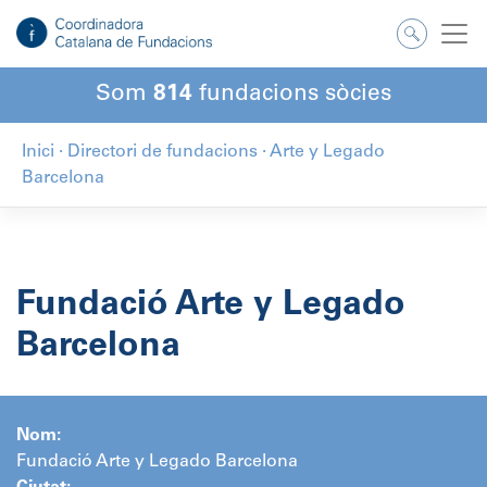
Salta
al
contingut
Som
814
fundacions sòcies
Inici
·
Directori de fundacions
·
Arte y Legado
Barcelona
Fundació Arte y Legado
Barcelona
Nom:
Fundació Arte y Legado Barcelona