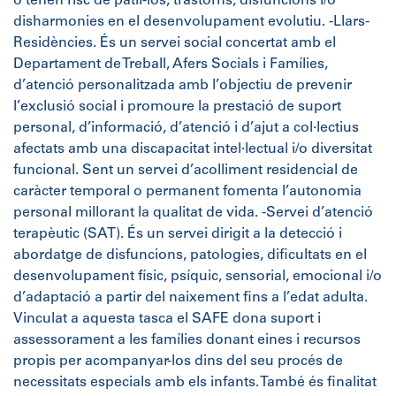
o tenen risc de patir-los, trastorns, disfuncions i/o
disharmonies en el desenvolupament evolutiu. -Llars-
Residències. És un servei social concertat amb el
Departament de Treball, Afers Socials i Famílies,
d’atenció personalitzada amb l’objectiu de prevenir
l’exclusió social i promoure la prestació de suport
personal, d’informació, d’atenció i d’ajut a col·lectius
afectats amb una discapacitat intel·lectual i/o diversitat
funcional. Sent un servei d’acolliment residencial de
caràcter temporal o permanent fomenta l’autonomia
personal millorant la qualitat de vida. -Servei d’atenció
terapèutic (SAT). És un servei dirigit a la detecció i
abordatge de disfuncions, patologies, dificultats en el
desenvolupament físic, psíquic, sensorial, emocional i/o
d’adaptació a partir del naixement fins a l’edat adulta.
Vinculat a aquesta tasca el SAFE dona suport i
assessorament a les famílies donant eines i recursos
propis per acompanyar-los dins del seu procés de
necessitats especials amb els infants. També és finalitat