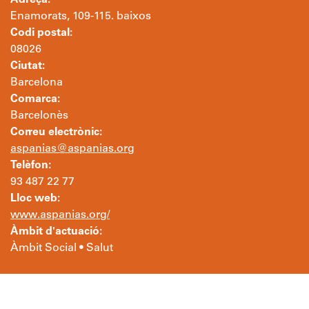
Adreça:
Enamorats, 109-115. baixos
Codi postal:
08026
Ciutat:
Barcelona
Comarca:
Barcelonès
Correu electrònic:
aspanias@aspanias.org
Telèfon:
93 487 22 77
Lloc web:
www.aspanias.org/
Àmbit d'actuació:
Àmbit Social • Salut