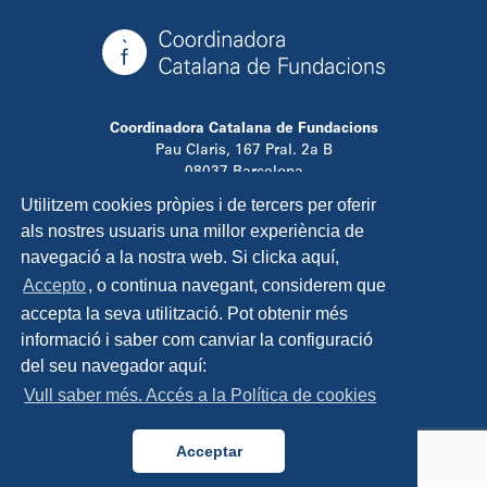
Coordinadora Catalana de Fundacions
Pau Claris, 167 Pral. 2a B
08037 Barcelona
T. 934 881 480
Utilitzem cookies pròpies i de tercers per oferir
info@ccfundacions.cat
als nostres usuaris una millor experiència de
navegació a la nostra web. Si clicka aquí,
Accepto
, o continua navegant, considerem que
accepta la seva utilització. Pot obtenir més
Contacta
informació i saber com canviar la configuració
Avís legal
del seu navegador aquí:
Política de privadesa
Vull saber més. Accés a la Política de cookies
Política de cookies
Disseny i programació:
TipTop Learning
Acceptar