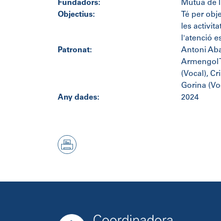
Fundadors:
Mútua de T
Objectius:
Té per obje
les activit
l'atenció e
Patronat:
Antoni Aba
Armengol T
(Vocal), C
Gorina (Vo
Any dades:
2024