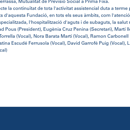
errassa, Mutualitat de Previsió Social a Prima Fixa.
cte la continuïtat de tota l'activitat assistencial duta a terme
ats d'aquesta Fundació, en tots els seus àmbits, com l'atenció 
specialitzada, l'hospitalització d'aguts i de subaguts, la salut 
d Pous (President), Eugènia Cruz Penina (Secretari), Martí l
orrella (Vocal), Nora Barata Martí (Vocal), Ramon Carbonell 
ristina Escudé Ferrusola (Vocal), David Garrofé Puig (Vocal),
cal)