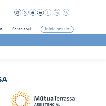
Inicia sessió
at
Fer-se soci
SA