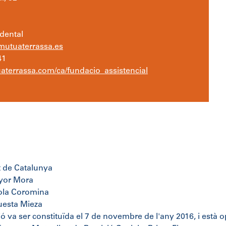
idental
tuaterrassa.es
41
terrassa.com/ca/fundacio_assistencial
t de Catalunya
yor Mora
ola Coromina
uesta Mieza
ó va ser constituïda el 7 de novembre de l'any 2016, i està o