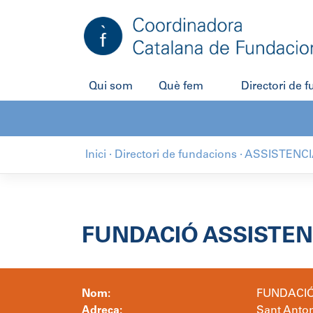
Salta
al
contingut
Qui som
Què fem
Directori de 
Inici
·
Directori de fundacions
·
ASSISTENCI
FUNDACIÓ ASSISTEN
Nom:
FUNDACIÓ
Adreça:
Sant Anton