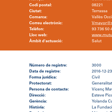
Codi postal:
08221
Ciutat:
Terrassa
Comarca:
Vallès Occ
Correu electrònic:
Vmayor@mu
Telèfon:
93 736 50 
Lloc web:
www.mutua
Àmbit d'actuació:
Salut
Número de registre:
3000
Data de registre:
2016-12-23
Forma jurídica:
Civil
Protectorat:
Generalita
Persona de contacte:
Vicenç Ma
Direcció:
Esteve Pic
Gerència:
Yolanda C
Història:
La Fundaci