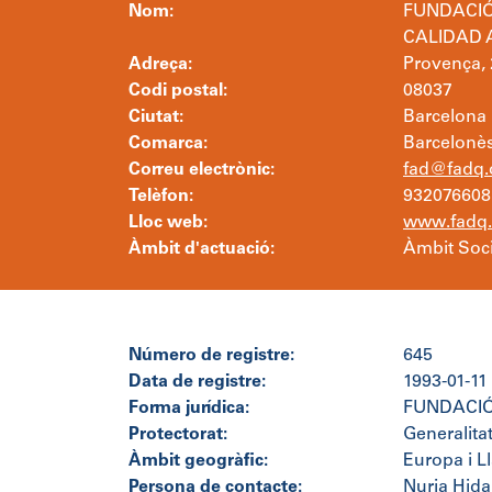
Nom:
FUNDACIÓ
CALIDAD 
Adreça:
Provença, 2
Codi postal:
08037
Ciutat:
Barcelona
Comarca:
Barcelonè
Correu electrònic:
fad@fadq.
Telèfon:
932076608
Lloc web:
www.fadq.
Àmbit d'actuació:
Àmbit Soci
Número de registre:
645
Data de registre:
1993-01-11
Forma jurídica:
FUNDACI
Protectorat:
Generalita
Àmbit geogràfic:
Europa i L
Persona de contacte:
Nuria Hida