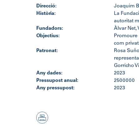
Direcció:
Joaquim Ba
Història:
La Fundaci
autoritat m
Fundadors:
Àlvar Net,
Objectius:
Promoure la
com privat
Patronat:
Rosa Suñol
representa
Gorricho Vi
Any dades:
2023
Pressupost anual:
2500000
Any pressupost:
2023