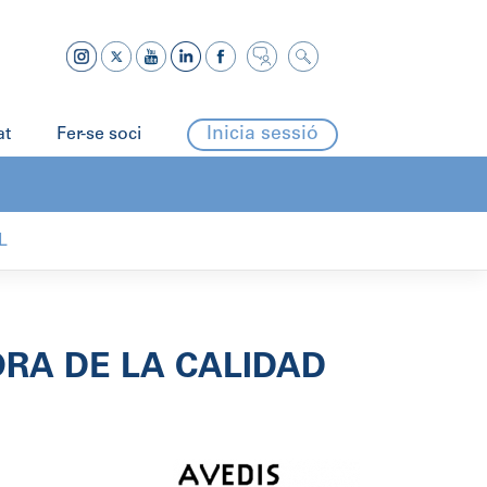
Inicia sessió
at
Fer-se soci
L
RA DE LA CALIDAD