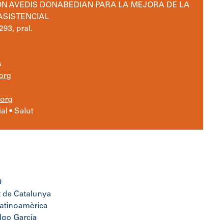
N AVEDIS DONABEDIAN PARA LA MEJORA DE LA
ASISTENCIAL
93, pral.
s
org
org
al • Salut
Ó
t de Catalunya
latinoamèrica
lgo García