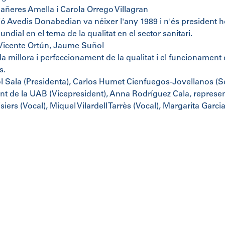
ñeres Amella i Carola Orrego Villagran
ó Avedis Donabedian va néixer l'any 1989 i n'és president 
undial en el tema de la qualitat en el sector sanitari.
 Vicente Ortún, Jaume Suñol
 millora i perfeccionament de la qualitat i el funcionament de
s.
 Sala (Presidenta), Carlos Humet Cienfuegos-Jovellanos (Se
nt de la UAB (Vicepresident), Anna Rodríguez Cala, represe
siers (Vocal), Miquel Vilardell Tarrès (Vocal), Margarita Garci