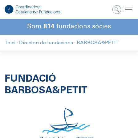
Salta
al
contingut
Som
814
fundacions sòcies
Inici
·
Directori de fundacions
·
BARBOSA&PETIT
FUNDACIÓ
BARBOSA&PETIT