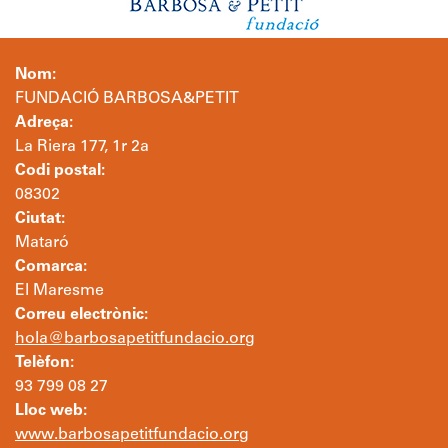
Nom:
FUNDACIÓ BARBOSA&PETIT
Adreça:
La Riera 177, 1r 2a
Codi postal:
08302
Ciutat:
Mataró
Comarca:
El Maresme
Correu electrònic:
hola@barbosapetitfundacio.org
Telèfon:
93 799 08 27
Lloc web:
www.barbosapetitfundacio.org