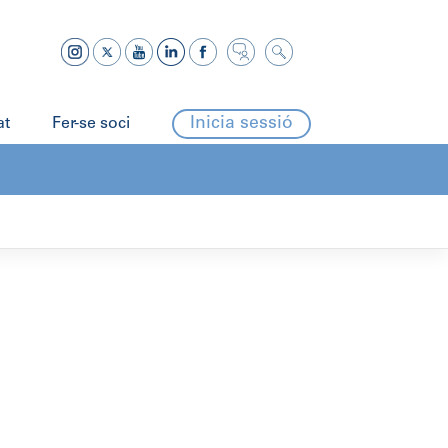
Inicia sessió
at
Fer-se soci