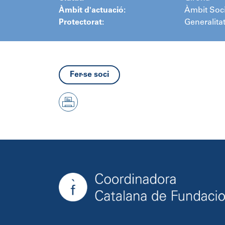
Àmbit d'actuació:
Àmbit Soci
Protectorat:
Generalita
Fer-se soci