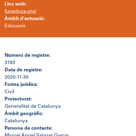
Lloc web:
funeduca.org/
Àmbit d'actuació:
Educació
Número de registre:
3193
Data de registre:
2020-11-30
Forma jurídica:
Civil
Protectorat:
Generalitat de Catalunya
Àmbit geogràfic:
Catalunya
Persona de contacte:
Miguel Ángel Salazar García