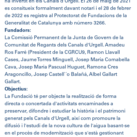
ha invertit en els Canals d'Urgell. El 26 de maig de 2021
es consitueix formalment davant notari i el 28 de febrer
de 2022 es registra al Protectorat de Fundacions de la
Generalitat de Catalunya amb número 3266.
Fundadors:
La Comissió Permanent de la Junta de Govern de la
Comunitat de Regants dels Canals d'Urgell. Amadeu
Ros Farré (President de la CGRCU9, Ramon Llavall
Cases, Jaume Torres Minguell, Josep Maria Comabella
Cava, Josep Maria Pascual Huguet, Ramona Cres
Aragoncillo, Josep Castell`´o Balañá, Albel Gallart
Gallart.
Objectius:
La Fundació té per objecte la realització de forma
directa o concertada d'activitats encaminades a
preservar, difondre i estudiar la història i el patrimoni
generat pels Canals d'Urgell, així com promoure la
difusió i l'estudi de la nova cultura de l'aigua basant-se
en el procès de modernització que s'està gestionant