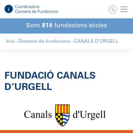
Salta
al
contingut
Som
814
fundacions sòcies
Inici
·
Directori de fundacions
·
CANALS D’URGELL
FUNDACIÓ CANALS
D’URGELL