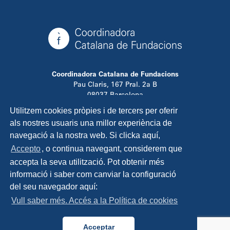
Coordinadora Catalana de Fundacions
Pau Claris, 167 Pral. 2a B
08037 Barcelona
T. 934 881 480
Utilitzem cookies pròpies i de tercers per oferir
info@ccfundacions.cat
als nostres usuaris una millor experiència de
navegació a la nostra web. Si clicka aquí,
Accepto
, o continua navegant, considerem que
accepta la seva utilització. Pot obtenir més
Contacta
informació i saber com canviar la configuració
Avís legal
del seu navegador aquí:
Política de privadesa
Vull saber més. Accés a la Política de cookies
Política de cookies
Disseny i programació:
TipTop Learning
Acceptar