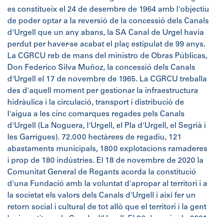
es constitueix el 24 de desembre de 1964 amb l'objectiu
de poder optar a la reversió de la concessió dels Canals
d'Urgell que un any abans, la SA Canal de Urgel havia
perdut per haver-se acabat el plaç estipulat de 99 anys.
La CGRCU reb de mans del ministro de Obras Públicas,
Don Federico Silva Muñoz, la concessió dels Canals
d'Urgell el 17 de novembre de 1965. La CGRCU treballa
des d'aquell moment per gestionar la infraestructura
hidràulica i la circulació, transport i distribució de
l'aigua a les cinc comarques regades pels Canals
d'Urgell (La Noguera, l'Urgell, el Pla d'Urgell, el Segrià i
les Garrigues). 72.000 hectàrees de regadiu, 121
abastaments municipals, 1800 explotacions ramaderes
i prop de 180 indústries. El 18 de novembre de 2020 la
Comunitat General de Regants acorda la constitució
d'una Fundació amb la voluntat d'apropar al territori i a
la societat els valors dels Canals d'Urgell i així fer un
retorn social i cultural de tot allò que el territori i la gent