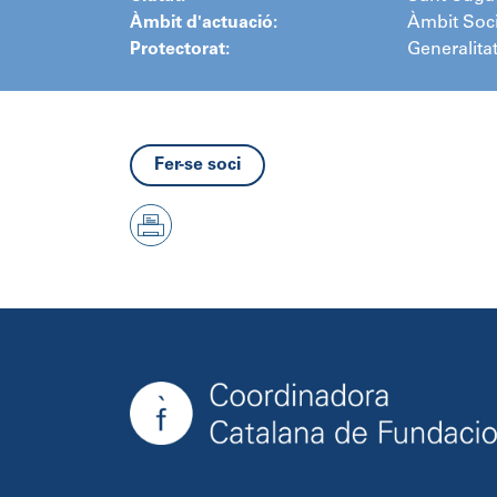
Àmbit d'actuació:
Àmbit Soci
Protectorat:
Generalita
Fer-se soci