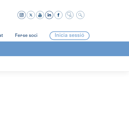
Inicia sessió
at
Fer-se soci