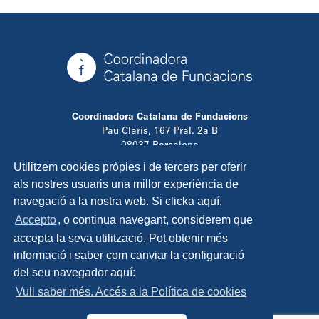
Coordinadora Catalana de Fundacions
Pau Claris, 167 Pral. 2a B
08037 Barcelona
T. 934 881 480
Utilitzem cookies pròpies i de tercers per oferir
info@ccfundacions.cat
als nostres usuaris una millor experiència de
navegació a la nostra web. Si clicka aquí,
Accepto
, o continua navegant, considerem que
accepta la seva utilització. Pot obtenir més
Contacta
informació i saber com canviar la configuració
Avís legal
del seu navegador aquí:
Política de privadesa
Vull saber més. Accés a la Política de cookies
Política de cookies
Disseny i programació: