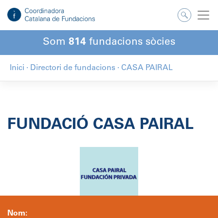
Salta
al
contingut
Som
814
fundacions sòcies
Inici
·
Directori de fundacions
·
CASA PAIRAL
FUNDACIÓ CASA PAIRAL
Nom: