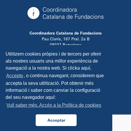
Coordinadora Catalana de Fundacions
Pau Claris, 167 Pral. 2a B
08037 Barcelona
T. 934 881 480
Utilitzem cookies pròpies i de tercers per oferir
info@ccfundacions.cat
als nostres usuaris una millor experiència de
navegació a la nostra web. Si clicka aquí,
Accepto
, o continua navegant, considerem que
accepta la seva utilització. Pot obtenir més
Contacta
informació i saber com canviar la configuració
Avís legal
del seu navegador aquí:
Política de privadesa
Vull saber més. Accés a la Política de cookies
Política de cookies
Disseny i programació:
TipTop Learning
Acceptar