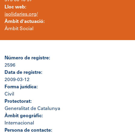
973 60 10 97
Lloc web:
isolidaries.org/
Àmbit d'actuació:
Àmbit Social
Número de registre:
2596
Data de registre:
2009-03-12
Forma jurídica:
Civil
Protectorat:
Generalitat de Catalunya
Àmbit geogràfic:
Internacional
Persona de contacte: