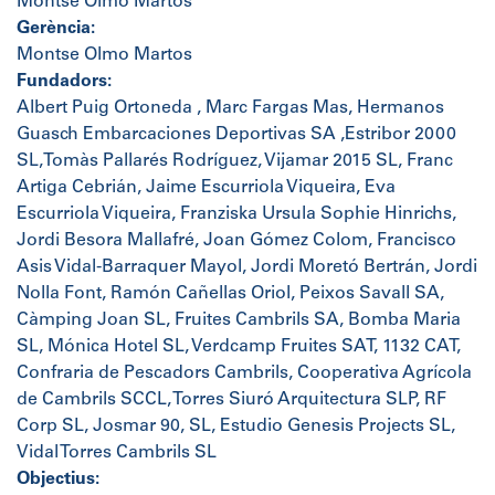
Montse Olmo Martos
Gerència:
Montse Olmo Martos
Fundadors:
Albert Puig Ortoneda , Marc Fargas Mas, Hermanos
Guasch Embarcaciones Deportivas SA ,Estribor 2000
SL,Tomàs Pallarés Rodríguez, Vijamar 2015 SL, Franc
Artiga Cebrián, Jaime Escurriola Viqueira, Eva
Escurriola Viqueira, Franziska Ursula Sophie Hinrichs,
Jordi Besora Mallafré, Joan Gómez Colom, Francisco
Asis Vidal-Barraquer Mayol, Jordi Moretó Bertrán, Jordi
Nolla Font, Ramón Cañellas Oriol, Peixos Savall SA,
Càmping Joan SL, Fruites Cambrils SA, Bomba Maria
SL, Mónica Hotel SL, Verdcamp Fruites SAT, 1132 CAT,
Confraria de Pescadors Cambrils, Cooperativa Agrícola
de Cambrils SCCL, Torres Siuró Arquitectura SLP, RF
Corp SL, Josmar 90, SL, Estudio Genesis Projects SL,
Vidal Torres Cambrils SL
Objectius: