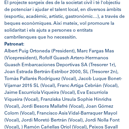
El projecte sorgeix des de la societat civil i té l'objectiu
de potenciar i ajudar el talent local, en diversos àmbits
(esportiu, acadèmic, artístic, gastronòmic…), a través de
beques econòmiques. Així mateix, vol promoure la
solidaritat i els ajuts a persones o entitats
cambrilenques que ho necessitin.
Patronat:
Albert Puig Ortoneda (President), Marc Fargas Mas
(Vicepresident), Rofolf Guasch Artero-Hermanos
Guasch Embarcaciones Deportivas SA (Tresorer 1r),
Joan Estrada Bertrán-Estribor 2000, SL (Tresorer 2n),
Tomàs Pallarés Rodríguez (Vocal), Jacob Luque Bonet-
Vijamar 2015 SL (Vocal), Franc Artiga Cebrián (Vocal),
Jaime Escurriola Viqueira (Vocal), Eva Escurriola
Viqueira (Vocal), Franziska Ursula Sophie Hinrichs
(Vocal), Jordi Besora Mallafré (Vocal), Joan Gómez
Colom (Vocal), Francisco Asis Vidal-Barraquer Mayol
(Vocal), Jordi Moretó Bertrán (Vocal), Jordi Nolla Font
(Vocal), ) Ramón Cañellas Oriol (Vocal), Peixos Savall