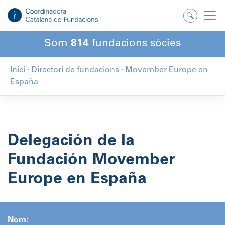
Salta
al
contingut
Som
814
fundacions sòcies
Inici
·
Directori de fundacions
·
Movember Europe en
España
Delegación de la
Fundación Movember
Europe en España
Nom: