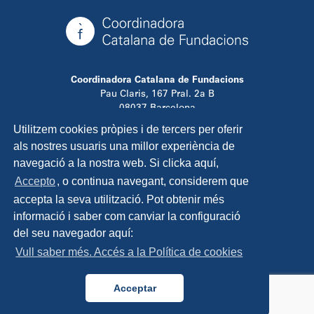
Coordinadora Catalana de Fundacions
Pau Claris, 167 Pral. 2a B
08037 Barcelona
T. 934 881 480
Utilitzem cookies pròpies i de tercers per oferir
info@ccfundacions.cat
als nostres usuaris una millor experiència de
navegació a la nostra web. Si clicka aquí,
Accepto
, o continua navegant, considerem que
accepta la seva utilització. Pot obtenir més
Contacta
informació i saber com canviar la configuració
Avís legal
del seu navegador aquí:
Política de privadesa
Vull saber més. Accés a la Política de cookies
Política de cookies
Disseny i programació:
TipTop Learning
Acceptar