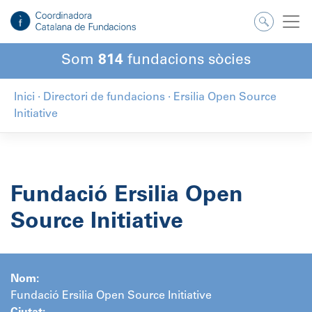
Salta
al
contingut
Som
814
fundacions sòcies
Inici
·
Directori de fundacions
·
Ersilia Open Source
Initiative
Fundació Ersilia Open
Source Initiative
Nom:
Fundació Ersilia Open Source Initiative