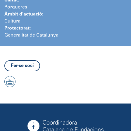
Ciutat:
Porqueres
Àmbit d'actuació:
Cultura
Protectorat:
Generalitat de Catalunya
Fer-se soci