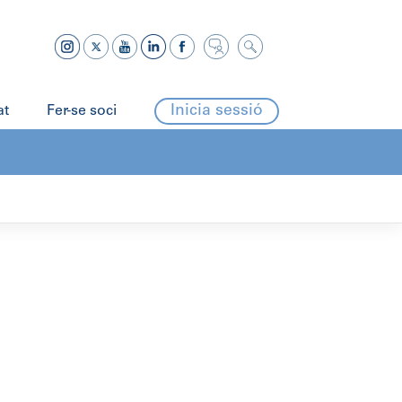
Inicia sessió
at
Fer-se soci