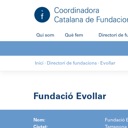
Salta
al
contingut
Qui som
Què fem
Directori de 
Inici
·
Directori de fundacions
·
Evollar
Fundació Evollar
Nom:
Fundació E
Ciutat:
Tarragona