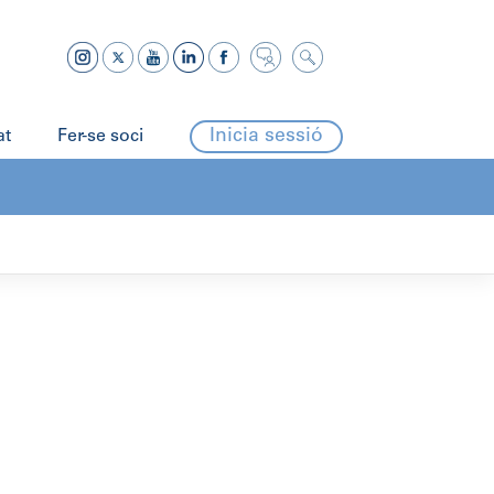
Inicia sessió
at
Fer-se soci