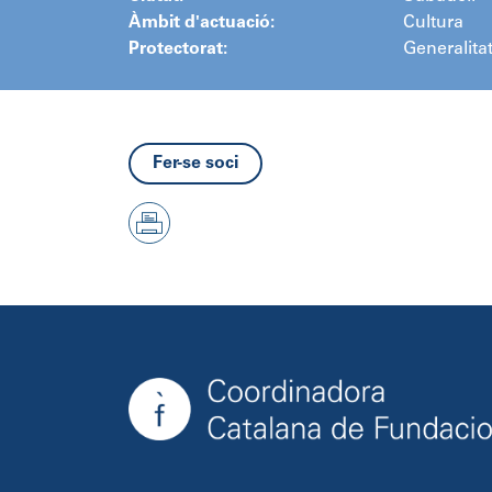
Àmbit d'actuació:
Cultura
Protectorat:
Generalita
Fer-se soci