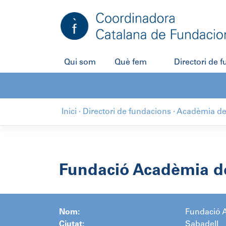
Salta
al
contingut
Qui som
Què fem
Directori de 
Inici
·
Directori de fundacions
·
Acadèmia de 
Fundació Acadèmia de
Nom:
Fundació A
Ciutat:
Sabadell