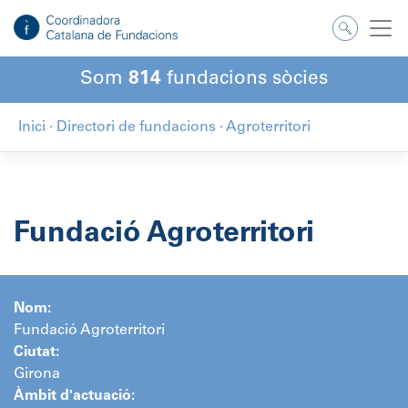
Salta
al
contingut
Som
814
fundacions sòcies
Inici
·
Directori de fundacions
·
Agroterritori
Fundació Agroterritori
Nom:
Fundació Agroterritori
Ciutat:
Girona
Àmbit d'actuació: