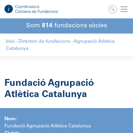
Salta
al
contingut
Som
814
fundacions sòcies
Inici
·
Directori de fundacions
·
Agrupació Atlètica
Catalunya
Fundació Agrupació
Atlètica Catalunya
Nom:
Fundació Agrupació Atlètica Catalunya