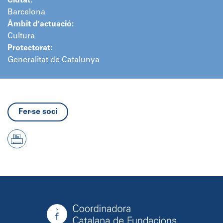
Ciutat:
Barcelona
Àmbit d'actuació:
Cultura
Protectorat:
Generalitat de Catalunya
Fer-se soci