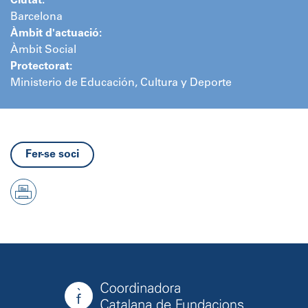
Ciutat:
Barcelona
Àmbit d'actuació:
Àmbit Social
Protectorat:
Ministerio de Educación, Cultura y Deporte
Fer-se soci