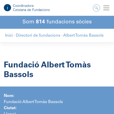
Salta
al
contingut
Som
814
fundacions sòcies
Inici
·
Directori de fundacions
·
Albert Tomàs Bassols
Fundació Albert Tomàs
Bassols
Nom:
Fundació Albert Tomàs Bassols
Ciutat: