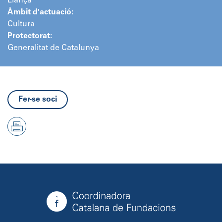
Llançà
Àmbit d'actuació:
Cultura
Protectorat:
Generalitat de Catalunya
Fer-se soci