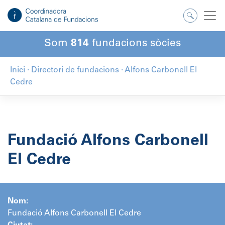
Salta
al
contingut
Som
814
fundacions sòcies
Inici
·
Directori de fundacions
·
Alfons Carbonell El
Cedre
Fundació Alfons Carbonell
El Cedre
Nom:
Fundació Alfons Carbonell El Cedre