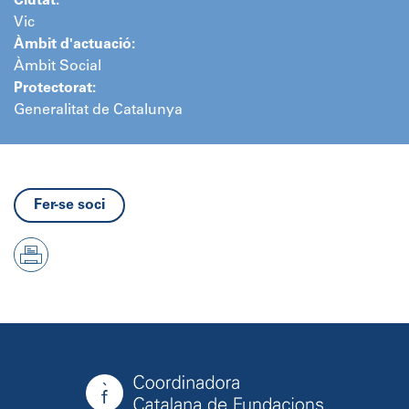
Ciutat:
Vic
Àmbit d'actuació:
Àmbit Social
Protectorat:
Generalitat de Catalunya
Fer-se soci