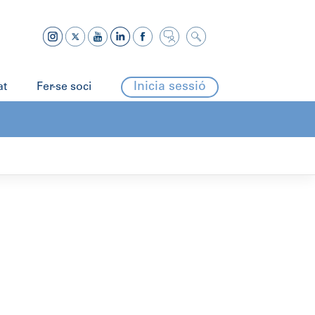
Inicia sessió
at
Fer-se soci