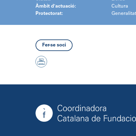
Àmbit d'actuació:
Cultura
Protectorat:
Generalita
Fer-se soci