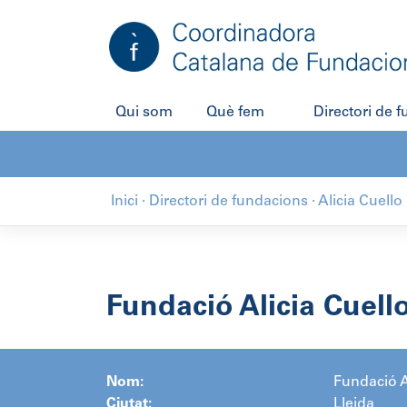
Salta
al
contingut
Qui som
Què fem
Directori de 
Inici
·
Directori de fundacions
·
Alicia Cuell
Fundació Alicia Cuell
Nom:
Fundació A
Ciutat:
Lleida