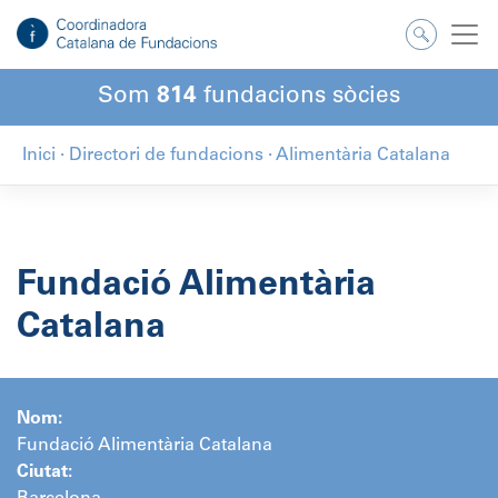
Salta
al
contingut
Som
814
fundacions sòcies
Inici
·
Directori de fundacions
·
Alimentària Catalana
Fundació Alimentària
Catalana
Nom:
Fundació Alimentària Catalana
Ciutat: