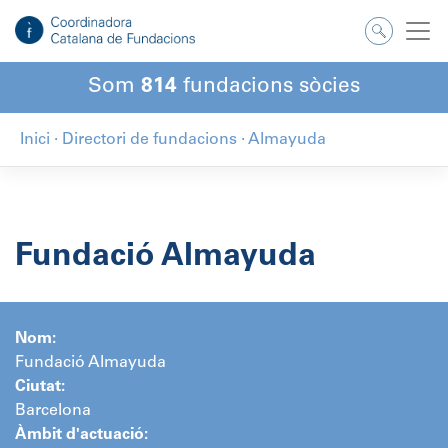
Salta
al
contingut
Som
814
fundacions sòcies
Inici
·
Directori de fundacions
·
Almayuda
Fundació Almayuda
Nom:
Fundació Almayuda
Ciutat:
Barcelona
Àmbit d'actuació: