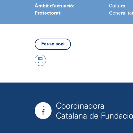
Àmbit d'actuació:
Cultura
Protectorat:
Generalita
Fer-se soci