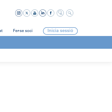
Inicia sessió
at
Fer-se soci