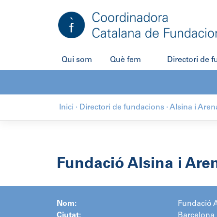
Salta
al
contingut
Qui som
Què fem
Directori de 
Inici
·
Directori de fundacions
·
Alsina i Are
Fundació Alsina i Are
Nom:
Fundació A
Ciutat:
Barcelona