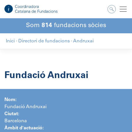
Salta
al
contingut
Som
814
fundacions sòcies
Inici
·
Directori de fundacions
·
Andruxai
Fundació Andruxai
Nom:
Fundació Andruxai
Ciutat:
Barcelona
Àmbit d'actuació: