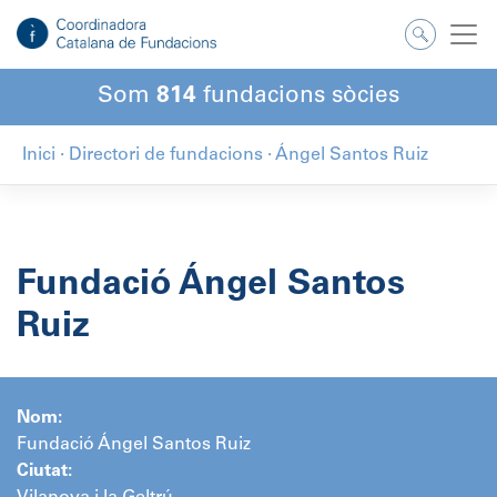
Salta
al
contingut
Som
814
fundacions sòcies
Inici
·
Directori de fundacions
·
Ángel Santos Ruiz
Fundació Ángel Santos
Ruiz
Nom:
Fundació Ángel Santos Ruiz
Ciutat: