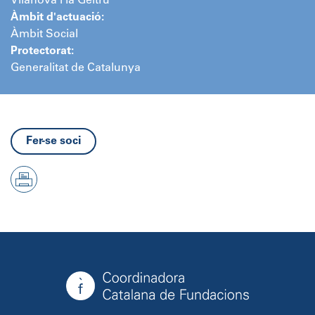
Vilanova i la Geltrú
Àmbit d'actuació:
Àmbit Social
Protectorat:
Generalitat de Catalunya
Fer-se soci