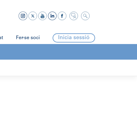
Inicia sessió
at
Fer-se soci