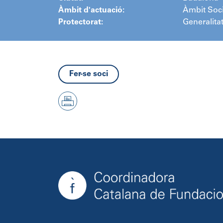
Àmbit d'actuació:
Àmbit Soci
Protectorat:
Generalita
Fer-se soci