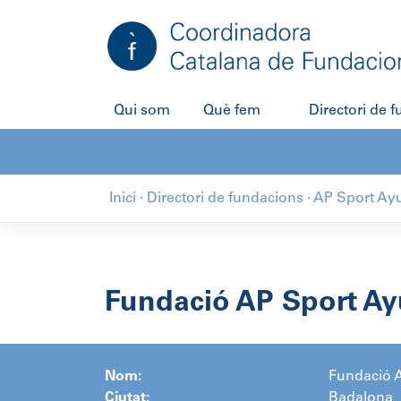
Salta
al
contingut
Qui som
Què fem
Directori de 
Inici
·
Directori de fundacions
·
AP Sport Ay
Fundació AP Sport Ay
Nom:
Fundació 
Ciutat:
Badalona