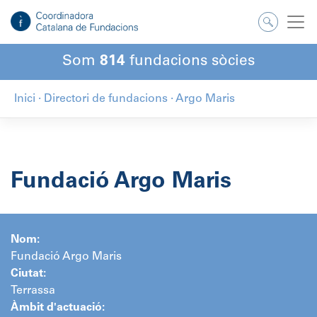
Salta
al
contingut
Som
814
fundacions sòcies
Inici
·
Directori de fundacions
·
Argo Maris
Fundació Argo Maris
Nom:
Fundació Argo Maris
Ciutat:
Terrassa
Àmbit d'actuació: