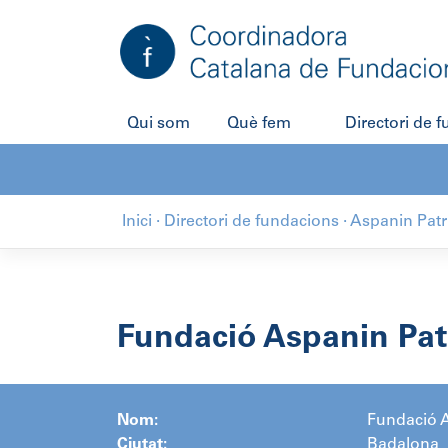
Salta
al
contingut
Qui som
Què fem
Directori de 
Inici
·
Directori de fundacions
·
Aspanin Pat
Fundació Aspanin Pat
Nom:
Fundació 
Ciutat:
Badalona