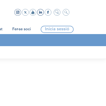
Inicia sessió
at
Fer-se soci