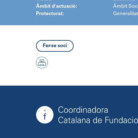
Àmbit d'actuació:
Àmbit Soci
Protectorat:
Generalita
Fer-se soci