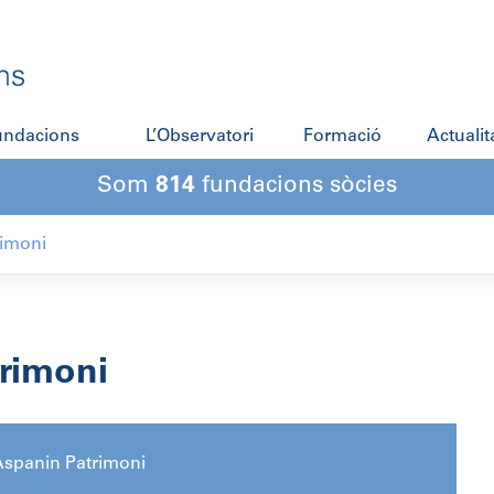
fundacions
L’Observatori
Formació
Actualit
Som
814
fundacions sòcies
rimoni
rimoni
Aspanin Patrimoni